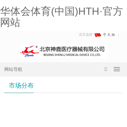
华体会体育(中国)HTH·官方
网站
语言选择:
网站导航
Toggl
navig
市场分布