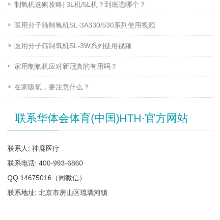
制氧机选购攻略| 3L机/5L机？到底选哪个？
医用分子筛制氧机SL-3A330/530系列使用视频
医用分子筛制氧机SL-3W系列使用视频
家用制氧机应对新冠真的有用吗？
在家吸氧，要注意什么？
联系华体会体育(中国)HTH·官方网站
联系人: 神鹿医疗
联系电话: 400-993-6860
QQ:14675016（同微信）
联系地址: 北京市房山区琉璃河镇