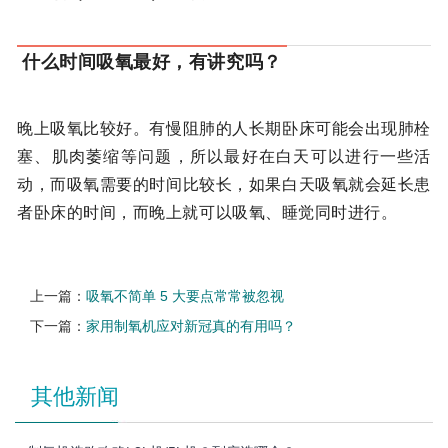
什么时间吸氧最好，有讲究吗？
晚上吸氧比较好。有慢阻肺的人长期卧床可能会出现肺栓
塞、肌肉萎缩等问题，所以最好在白天可以进行一些活
动，而吸氧需要的时间比较长，如果白天吸氧就会延长患
者卧床的时间，而晚上就可以吸氧、睡觉同时进行。
上一篇：
吸氧不简单 5 大要点常常被忽视
下一篇：
家用制氧机应对新冠真的有用吗？
其他新闻