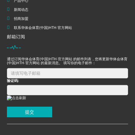
产品中心
新闻动态
招商加盟
联系华体会体育(中国)HTH·官方网站
邮箱订阅
通过订阅华体会体育(中国)HTH·官方网站 的邮件列表，您将更新华体会体育
(中国)HTH·官方网站 的最新消息。 填写你的电子邮件：
验证码:
提交