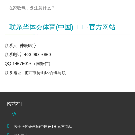
在家吸氧，要注意什么？
联系华体会体育(中国)HTH·官方网站
联系人: 神鹿医疗
联系电话: 400-993-6860
QQ:14675016（同微信）
联系地址: 北京市房山区琉璃河镇
网站栏目
关于华体会体育(中国)HTH·官方网站