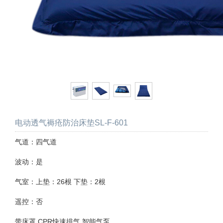
电动透气褥疮防治床垫SL-F-601
气道：四气道
波动：是
气室：上垫：26根 下垫：2根
遥控：否
带床罩 CPR快速排气 智能气泵